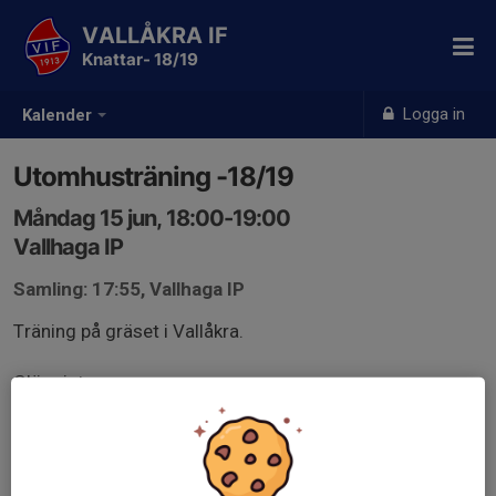
VALLÅKRA IF
Knattar- 18/19
Logga in
Kalender
Utomhusträning -18/19
Måndag 15 jun, 18:00-19:00
Vallhaga IP
Samling: 17:55, Vallhaga IP
Träning på gräset i Vallåkra.
Glöm inte:
Fotbollsskor och benskydd
Uppsatt hår
Inga örhängen eller smycken
Komma färdig kissade