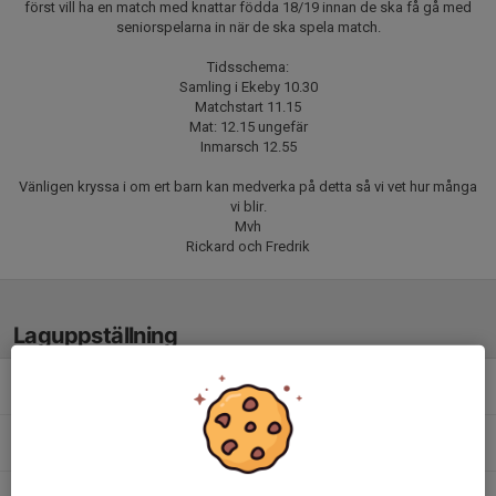
först vill ha en match med knattar födda 18/19 innan de ska få gå med
seniorspelarna in när de ska spela match.
Tidsschema:
Samling i Ekeby 10.30
Matchstart 11.15
Mat: 12.15 ungefär
Inmarsch 12.55
Vänligen kryssa i om ert barn kan medverka på detta så vi vet hur många
vi blir.
Mvh
Rickard och Fredrik
Laguppställning
Asger N.
Frans L.