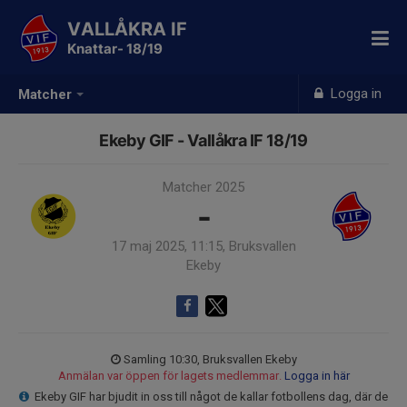
VALLÅKRA IF
Knattar- 18/19
Logga in
Matcher
Ekeby GIF - Vallåkra IF 18/19
Matcher 2025
-
17 maj 2025, 11:15, Bruksvallen
Ekeby
Samling 10:30, Bruksvallen Ekeby
Anmälan var öppen för lagets medlemmar.
Logga in här
Ekeby GIF har bjudit in oss till något de kallar fotbollens dag, där de