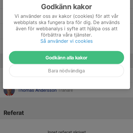
Lenton C.
Godkänn kakor
Vi använder oss av kakor (cookies) för att vår
Lykke E.
webbplats ska fungera bra för dig. De används
även för webbanalys i syfte att hjälpa oss att
Vilgot W.
förbättra våra tjänster.
Så använder vi cookies
William P.
, 16/17
Godkänn alla kakor
Ledare
Bara nödvändiga
Rickard Olandersson
Tränare
Thomas Andersson
Tränare
Referat
Inget referat skrivet