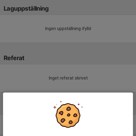
Laguppställning
Ingen uppställning ifylld
Referat
Inget referat skrivet
Tabell
Division 6 Herr Västra
Skåne
M
+/-
P