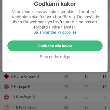
Godkänn kakor
1. Asmundtorps IF
20
48
52
Vi använder oss av kakor (cookies) för att vår
2. Vallåkra IF
20
65
44
webbplats ska fungera bra för dig. De används
även för webbanalys i syfte att hjälpa oss att
3. BK Landora
20
31
41
förbättra våra tjänster.
Så använder vi cookies
4. Ljungbyheds IF
20
26
41
Godkänn alla kakor
5. Marieholms IS
20
25
35
6. Bosna FF
20
23
35
Bara nödvändiga
7. BK Fram
20
-5
30
8. Norra Rörums GIF
20
-17
18
9. Häljarps IF
20
-29
16
10. Röstånga IS
20
-80
6
11. Billeberga GIF
20
-87
3