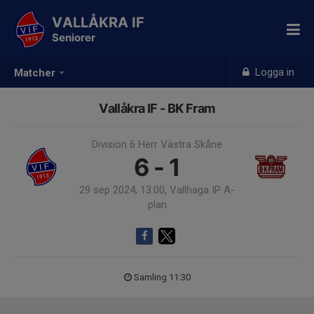
VALLÅKRA IF
Seniorer
Logga in
Matcher
Vallåkra IF - BK Fram
Division 6 Herr Västra Skåne
6 - 1
29 sep 2024, 13:00, Vallhaga IP A-
plan
Samling 11:30