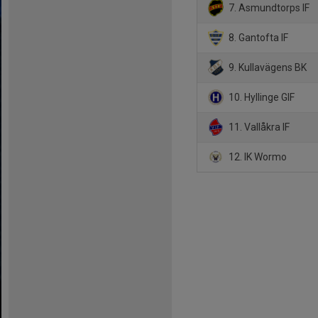
7. Asmundtorps IF
8. Gantofta IF
9. Kullavägens BK
10. Hyllinge GIF
11. Vallåkra IF
12. IK Wormo