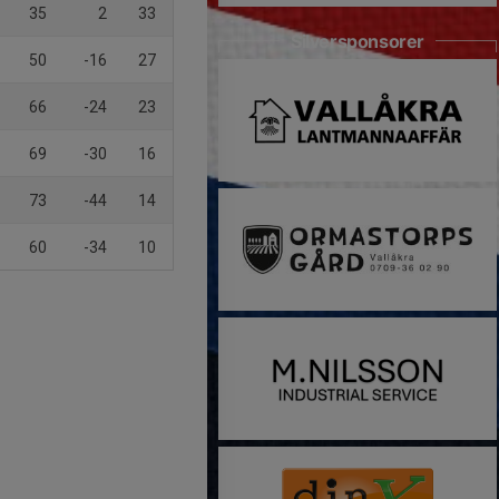
35
2
33
Silversponsorer
50
-16
27
66
-24
23
69
-30
16
73
-44
14
60
-34
10