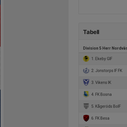
Tabell
Division 5 Herr Nordvä
1. Ekeby GIF
2. Jonstorps IF FK
3. Vikens IK
4. FK Bosna
5. Kågeröds BoIF
6. FK Besa