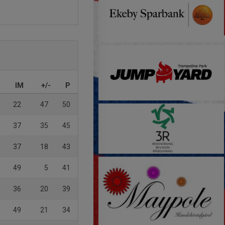
IM
+/-
P
22
47
50
37
35
45
37
18
43
49
5
41
36
20
39
49
21
34