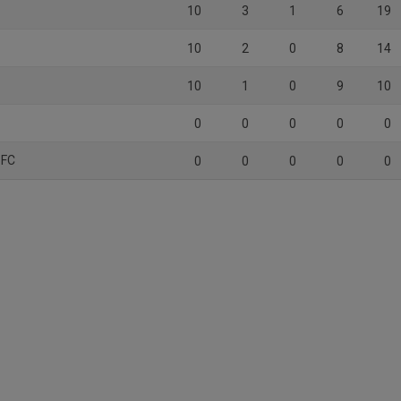
10
3
1
6
19
10
2
0
8
14
10
1
0
9
10
0
0
0
0
0
 FC
0
0
0
0
0