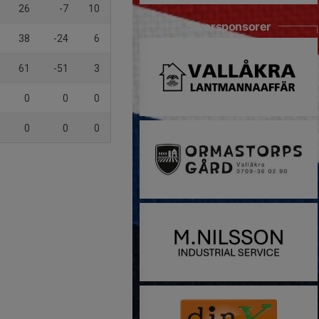
26
-7
10
Silversponsorer
38
-24
6
61
-51
3
0
0
0
0
0
0