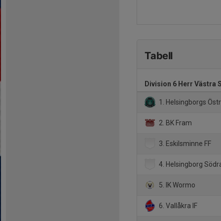
Tabell
Division 6 Herr Västra
1. Helsingborgs Östr
2. BK Fram
3. Eskilsminne FF
4. Helsingborg Södra
5. IK Wormo
6. Vallåkra IF