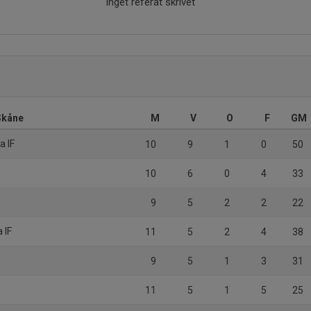
Inget referat skrivet
 Skåne
M
V
O
F
GM
a IF
10
9
1
0
50
10
6
0
4
33
9
5
2
2
22
 IF
11
5
2
4
38
9
5
1
3
31
11
5
1
5
25