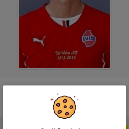
Titel
Materialansvarig
ALLA SERIER
ALLA ÅR