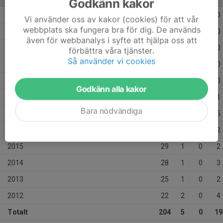
Godkänn kakor
2023
12
0
0
0
Vi använder oss av kakor (cookies) för att vår
webbplats ska fungera bra för dig. De används
2022
8
0
0
0
även för webbanalys i syfte att hjälpa oss att
2021
6
0
0
0
förbättra våra tjänster.
Så använder vi cookies
2020
4
0
0
0
2019
4
0
0
0
Godkänn alla kakor
2018
14
0
0
1
Bara nödvändiga
2017
23
0
0
5
2016
29
0
0
2
2015
29
1
0
2
2014
28
1
0
3
2013
25
1
0
2
2012
22
2
0
4
Totalt
204
5
0
19