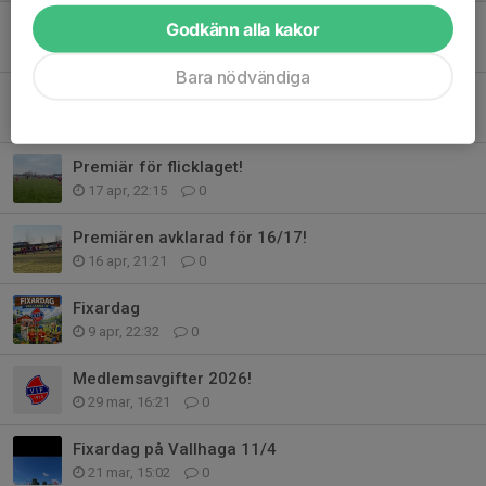
Missa inte måndagens träning!
Godkänn alla kakor
26 apr, 19:21
0
Bara nödvändiga
Premiär för 14/15 laget!🔴🔵
19 apr, 19:51
0
Premiär för flicklaget!
17 apr, 22:15
0
Premiären avklarad för 16/17!
16 apr, 21:21
0
Fixardag
9 apr, 22:32
0
Medlemsavgifter 2026!
29 mar, 16:21
0
Fixardag på Vallhaga 11/4
21 mar, 15:02
0