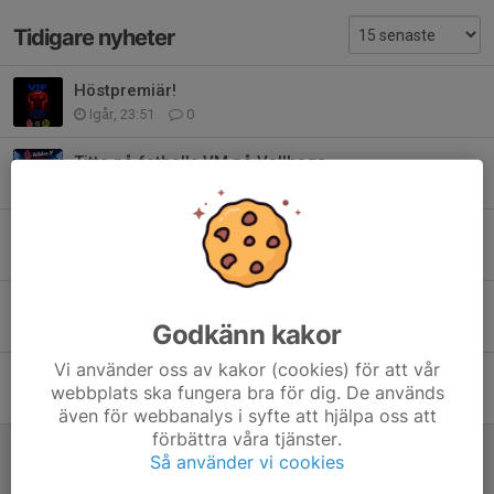
Tidigare nyheter
Höstpremiär!
Igår, 23:51
0
Titta på fotbolls VM på Vallhaga
12 jun, 12:00
0
Gå med i gnistan
27 maj, 16:00
0
14/15 på Vallhaga IP
Godkänn kakor
6 maj, 08:15
0
Vi använder oss av kakor (cookies) för att vår
Flicklaget på Vallhaga IP
webbplats ska fungera bra för dig. De används
6 maj, 08:10
0
även för webbanalys i syfte att hjälpa oss att
förbättra våra tjänster.
Erbjudande träningskläder!
Så använder vi cookies
2 maj, 13:14
0