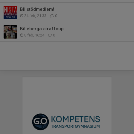
Bli stödmedlem!
24 feb, 21:33
0
Billeberga straffcup
8 feb, 16:24
0