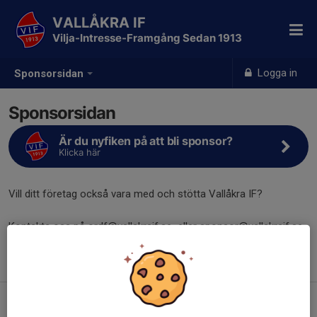
VALLÅKRA IF
Vilja-Intresse-Framgång Sedan 1913
Logga in
Sponsorsidan
Sponsorsidan
Är du nyfiken på att bli sponsor?
Klicka här
Vill ditt företag också vara med och stötta Vallåkra IF?
Kontakta oss på ordf@vallakraif.se eller sponsor@vallakraif.se
så berättar vi mer om våra samarbeten och
sponsringsmöjligheter!