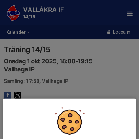
VALLÅKRA IF
14/15
Logga in
Kalender
Träning 14/15
Onsdag 1 okt 2025, 18:00-19:15
Vallhaga IP
Samling: 17:50, Vallhaga IP