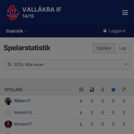
VALLÅKRA IF
14/15
Logga in
Statistik
Spelarstatistik
Spelare
Lag
2026, Alla serier
SPELARE
William P.
6
0
0
0
0
Vincent S.
6
0
0
0
0
Vincent P.
6
0
0
0
0