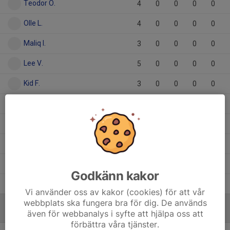
Teodor O.
4
0
0
0
0
Olle L.
4
0
0
0
0
Maliq I.
3
0
0
0
0
Lee V.
5
0
0
0
0
Kid F.
3
0
0
0
0
Hank L.
5
0
0
0
0
Dorian I.
1
0
0
0
0
Amandus W.
5
0
0
0
0
Agnes D.
2
0
0
0
0
Godkänn kakor
Adrian H.
4
0
0
0
0
Vi använder oss av kakor (cookies) för att vår
webbplats ska fungera bra för dig. De används
även för webbanalys i syfte att hjälpa oss att
MÅLVAKTER
förbättra våra tjänster.