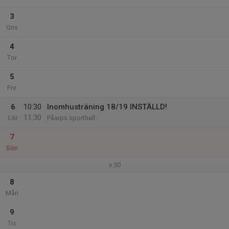
3
Ons
4
Tor
5
Fre
6
10:30
Inomhusträning 18/19 INSTÄLLD!
11:30
Lör
Påarps sporthall
7
Sön
v.50
8
Mån
9
Tis