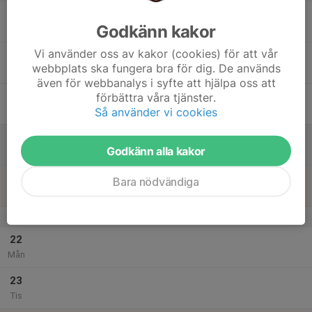
17
Godkänn kakor
Ons
Vi använder oss av kakor (cookies) för att vår
18
webbplats ska fungera bra för dig. De används
Tor
även för webbanalys i syfte att hjälpa oss att
19
förbättra våra tjänster.
Så använder vi cookies
Fre
20
10:30
Inomhusträning 18/19
Godkänn alla kakor
11:30
Lör
Påarps sporthall
21
Bara nödvändiga
Sön
v.52
22
Mån
23
Tis