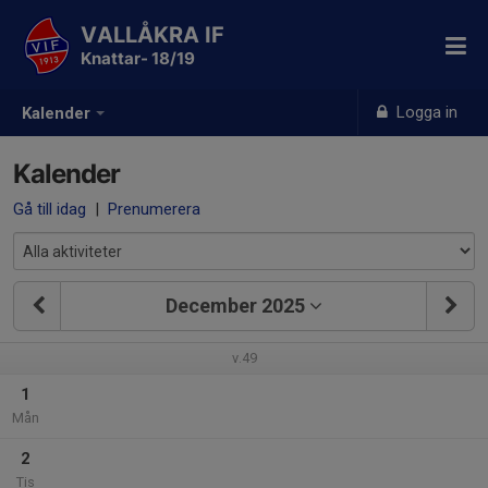
VALLÅKRA IF
Knattar- 18/19
Logga in
Kalender
Kalender
Gå till idag
|
Prenumerera
December 2025
v.49
1
Mån
2
Tis