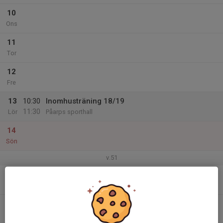
10
Ons
11
Tor
12
Fre
13
10:30
Inomhusträning 18/19
11:30
Lör
Påarps sporthall
14
Sön
v.51
15
Mån
16
Tis