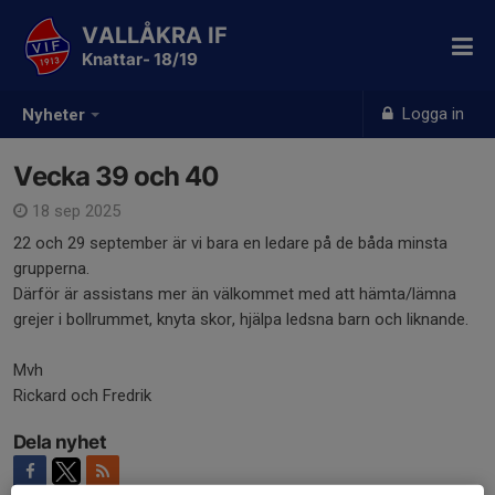
VALLÅKRA IF
Knattar- 18/19
Logga in
Nyheter
Vecka 39 och 40
18 sep 2025
22 och 29 september är vi bara en ledare på de båda minsta
grupperna.
Därför är assistans mer än välkommet med att hämta/lämna
grejer i bollrummet, knyta skor, hjälpa ledsna barn och liknande.
Mvh
Rickard och Fredrik
Dela nyhet