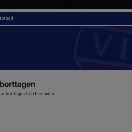
otboll
 borttagen
å är borttagen från hemsidan.