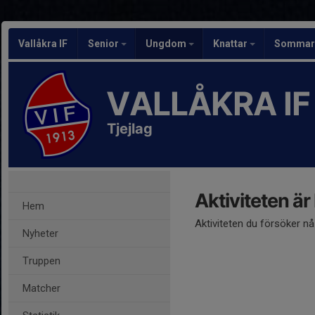
Vallåkra IF
Senior
Ungdom
Knattar
Sommarf
VALLÅKRA IF
Tjejlag
Aktiviteten är
Hem
Aktiviteten du försöker n
Nyheter
Truppen
Matcher