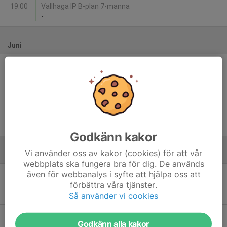
19:00
Vallhaga IP B-plan 7-manna
-
Juni
Mån 1
Vallåkra IF - Förslövs IF röd
19:00
Vallhaga IP B-plan 7-manna
-
Lör 13
Vejby IF - Vallåkra IF
11:30
Vejby IP 7-manna
-
Godkänn kakor
Vi använder oss av kakor (cookies) för att vår
Augusti
webbplats ska fungera bra för dig. De används
även för webbanalys i syfte att hjälpa oss att
Lör 15
NextGenerationDreamers FC - Vallåkra IF Tjejlag
förbättra våra tjänster.
10:30
Filborna IP 2, 7-manna
-
Så använder vi cookies
Sön 30
Vedby/Rönne IF blå - Vallåkra IF Tjejlag
Godkänn alla kakor
11:00
Vedby IP, 7-mannaplan