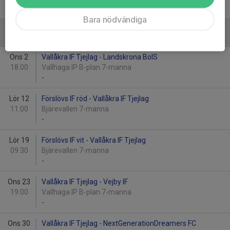
-
Bara nödvändiga
September
Ons 2
Vallåkra IF Tjejlag - Landskrona BoIS
18:00
Vallhaga IP B-plan 7-manna
-
Lör 12
Förslövs IF röd - Vallåkra IF Tjejlag
11:00
Bjärevallen 7-manna
-
Lör 19
Förslövs IF vit - Vallåkra IF Tjejlag
09:30
Bjärevallen 7-manna
-
Ons 23
Vallåkra IF Tjejlag - Vejby IF
19:00
Vallhaga IP B-plan 7-manna
-
Ons 30
Vallåkra IF Tjejlag - NextGenerationDreamers FC