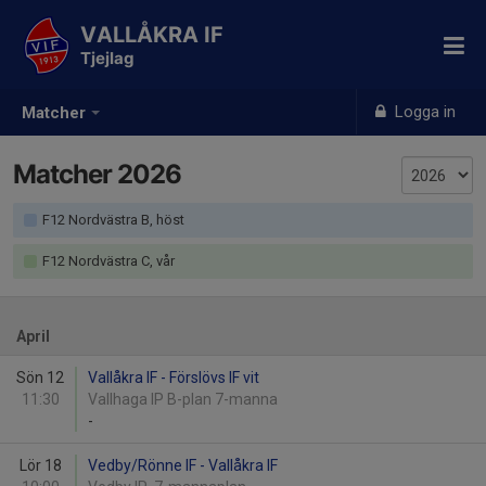
VALLÅKRA IF
Tjejlag
Logga in
Matcher
Matcher 2026
F12 Nordvästra B, höst
F12 Nordvästra C, vår
April
Sön 12
Vallåkra IF - Förslövs IF vit
11:30
Vallhaga IP B-plan 7-manna
-
Lör 18
Vedby/Rönne IF - Vallåkra IF