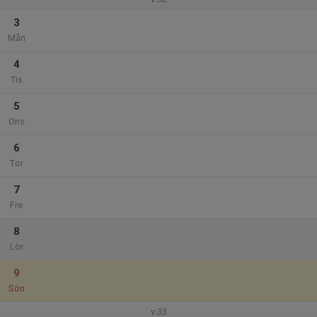
3
Mån
4
Tis
5
Ons
6
Tor
7
Fre
8
Lör
9
Sön
v.33