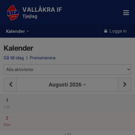
VALLÅKRA IF
Tjejlag
Logga in
Kalender
Kalender
Gå till idag
|
Prenumerera
Augusti 2026
1
Lör
2
Sön
v.32