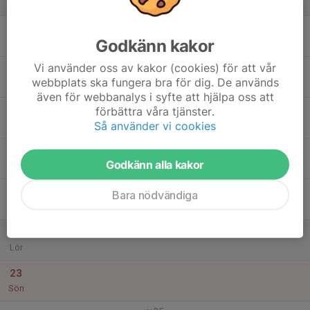
v.34
17
18:00
Träning tjejlaget
Godkänn kakor
19:00
Mån
Vallhaga IP
Vi använder oss av kakor (cookies) för att vår
18
webbplats ska fungera bra för dig. De används
Tis
även för webbanalys i syfte att hjälpa oss att
19
18:00
Träning tjejlaget
förbättra våra tjänster.
19:00
Så använder vi cookies
Ons
Vallhaga IP
20
Godkänn alla kakor
Tor
21
Bara nödvändiga
Fre
22
Lör
23
Sön