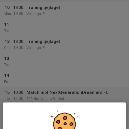
10
18:00
Träning tjejlaget
19:00
Mån
Vallhaga IP
11
Tis
12
18:00
Träning tjejlaget
19:00
Ons
Vallhaga IP
13
Tor
14
Fre
15
10:30
Match mot NextGenerationDreamers FC
11:30
Lör
F12 Nordvästra B, höst
Filborna IP 2, 7-manna
16
Sön