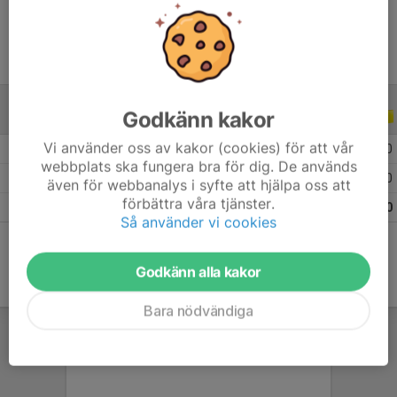
Godkänn kakor
ALLA SERIER
ALLA ÅR
Vi använder oss av kakor (cookies) för att vår
2026
6
0
0
0
webbplats ska fungera bra för dig. De används
2025
19
0
0
0
även för webbanalys i syfte att hjälpa oss att
förbättra våra tjänster.
Totalt
25
0
0
0
Så använder vi cookies
Godkänn alla kakor
Bara nödvändiga