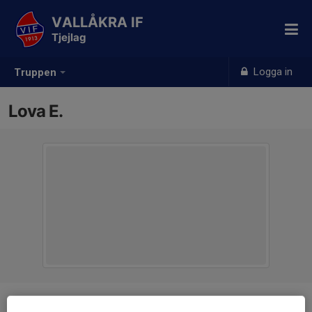
VALLÅKRA IF
Tjejlag
Logga in
Truppen
Lova E.
Ålder
10 år