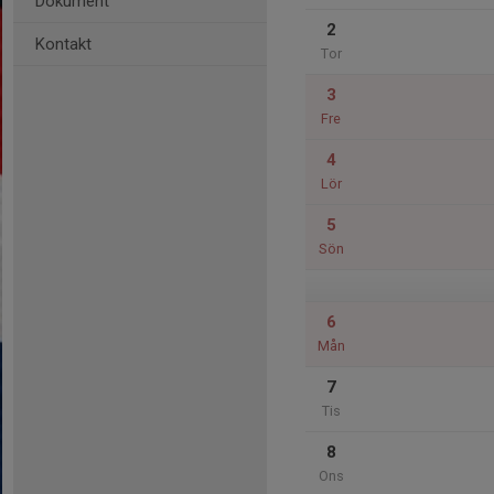
Dokument
2
Kontakt
Tor
3
Fre
4
Lör
5
Sön
6
Mån
7
Tis
8
Ons