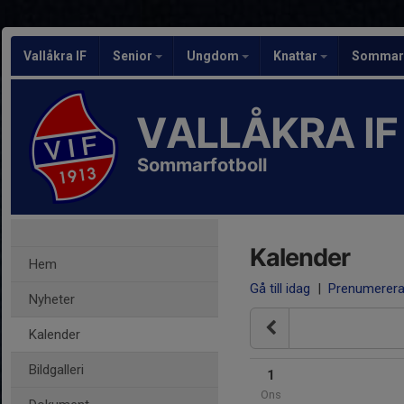
Vallåkra IF
Senior
Ungdom
Knattar
Sommarf
VALLÅKRA IF
Sommarfotboll
Kalender
Hem
Gå till idag
|
Prenumerer
Nyheter
Kalender
Bildgalleri
1
Ons