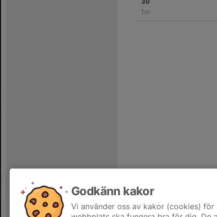
30
Tor
Godkänn kakor
Vi använder oss av kakor (cookies) för 
webbplats ska fungera bra för dig. De