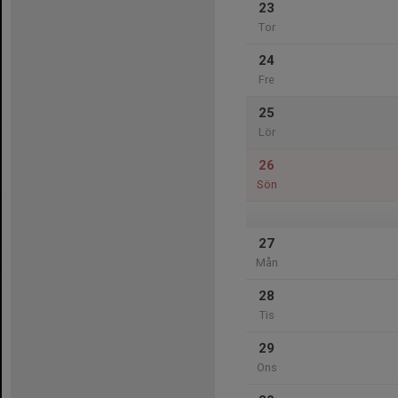
23
Tor
24
Fre
25
Lör
26
Sön
27
Mån
28
Tis
29
Ons