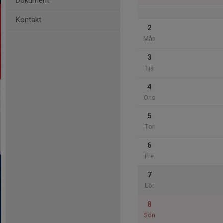
Dokument
Kontakt
2
Mån
3
Tis
4
Ons
5
Tor
6
Fre
7
Lör
8
Sön