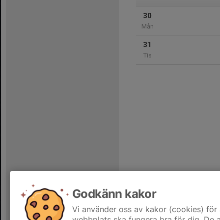
30
Mån
31
Tis
Godkänn kakor
Vi använder oss av kakor (cookies) för 
webbplats ska fungera bra för dig. De