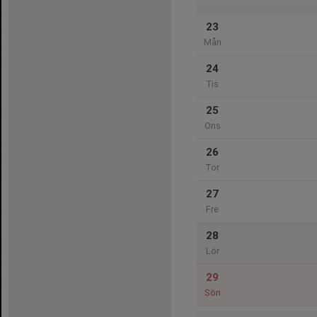
23
Mån
24
Tis
25
Ons
26
Tor
27
Fre
28
Lör
29
Sön