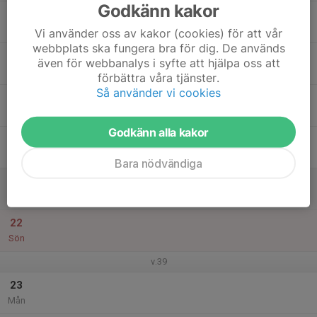
Godkänn kakor
17
Tis
Vi använder oss av kakor (cookies) för att vår
webbplats ska fungera bra för dig. De används
18
även för webbanalys i syfte att hjälpa oss att
Ons
förbättra våra tjänster.
Så använder vi cookies
19
Tor
Godkänn alla kakor
20
Fre
Bara nödvändiga
21
Lör
22
Sön
v.39
23
Mån