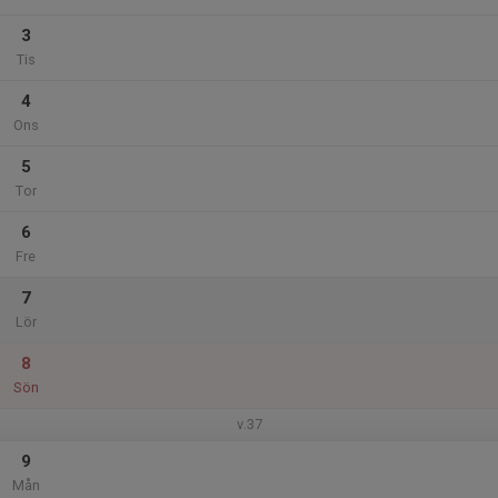
3
Tis
4
Ons
5
Tor
6
Fre
7
Lör
8
Sön
v.37
9
Mån