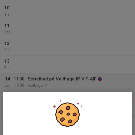
10
Tis
11
Ons
12
Tor
13
Fre
14
11:00
Seriefinal på Vallhaga IP VIF-AIF
15:00
Lör
Vallhaga IP
15
Sön
v.38
16
Mån