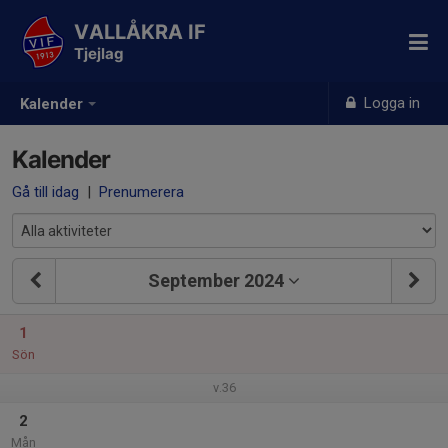
VALLÅKRA IF
Tjejlag
Logga in
Kalender
Kalender
Gå till idag
|
Prenumerera
September 2024
1
Sön
v.36
2
Mån