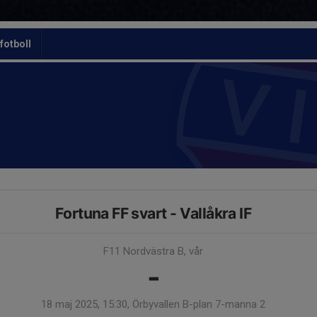
otboll
Fortuna FF svart - Vallåkra IF
F11 Nordvästra B, vår
-
18 maj 2025, 15:30, Örbyvallen B-plan 7-manna 2