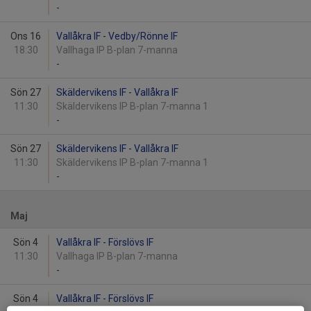
-
Ons 16
Vallåkra IF - Vedby/Rönne IF
18:30
Vallhaga IP B-plan 7-manna
-
Sön 27
Skäldervikens IF - Vallåkra IF
11:30
Skäldervikens IP B-plan 7-manna 1
-
Sön 27
Skäldervikens IF - Vallåkra IF
11:30
Skäldervikens IP B-plan 7-manna 1
-
Maj
Sön 4
Vallåkra IF - Förslövs IF
11:30
Vallhaga IP B-plan 7-manna
-
Sön 4
Vallåkra IF - Förslövs IF