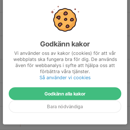
11:30
Vallhaga IP B-plan 7-manna
-
Sön 11
BK Fram vit - Vallåkra IF
11:30
Exercisfältet E-fältet 7-manna 1
-
Sön 11
BK Fram vit - Vallåkra IF
Godkänn kakor
11:30
Exercisfältet E-fältet 7-manna 1
Vi använder oss av kakor (cookies) för att vår
-
webbplats ska fungera bra för dig. De används
även för webbanalys i syfte att hjälpa oss att
Mån 12
Vallåkra IF - Borstahusens BK
förbättra våra tjänster.
18:30
Vallhaga IP B-plan 7-manna
Så använder vi cookies
-
Mån 12
Vallåkra IF - Borstahusens BK
Godkänn alla kakor
18:30
Vallhaga IP B-plan 7-manna
-
Bara nödvändiga
Sön 18
Fortuna FF svart - Vallåkra IF
15:30
Örbyvallen B-plan 7-manna 2
-