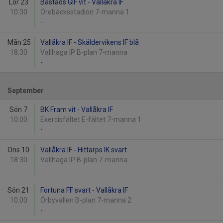
Lör 23
Båstads GIF vit - Vallåkra IF
10:30
Örebäcksstadion 7-manna 1
-
Mån 25
Vallåkra IF - Skäldervikens IF blå
18:30
Vallhaga IP B-plan 7-manna
-
September
Sön 7
BK Fram vit - Vallåkra IF
10:00
Exercisfältet E-fältet 7-manna 1
-
Ons 10
Vallåkra IF - Hittarps IK svart
18:30
Vallhaga IP B-plan 7-manna
-
Sön 21
Fortuna FF svart - Vallåkra IF
10:00
Örbyvallen B-plan 7-manna 2
-