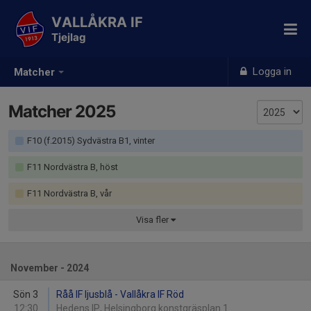
VALLÅKRA IF
Tjejlag
Logga in
Matcher
Matcher 2025
F10 (f.2015) Sydvästra B1, vinter
F11 Nordvästra B, höst
F11 Nordvästra B, vår
Visa
fler
November - 2024
Sön 3
Råå IF ljusblå - Vallåkra IF Röd
12:30
Hedens IP, Helsingborg konstgräsplan 1