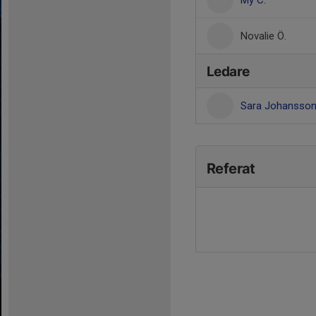
My C.
Novalie Ö.
Ledare
Sara Johansso
Referat