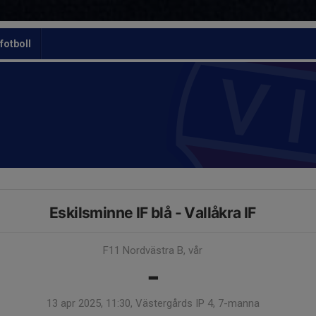
otboll
Eskilsminne IF blå - Vallåkra IF
F11 Nordvästra B, vår
-
13 apr 2025, 11:30, Västergårds IP 4, 7-manna