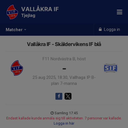
VALLÅKRA IF
Tjejlag
Logga in
Matcher
Vallåkra IF - Skäldervikens IF blå
F11 Nordvästra B, höst
-
25 aug 2025, 18:30, Vallhaga IP B-
plan 7-manna
Samling 17:45
Endast kallade kunde anmäla sig till aktiviteten. 7 personer var kallade.
Logga in här