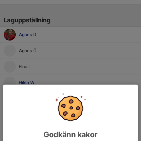
Laguppställning
Agnes D.
Agnes Ö.
Elna L.
Hilda W.
Jasmine B.
Julia B.
Lova E.
Godkänn kakor