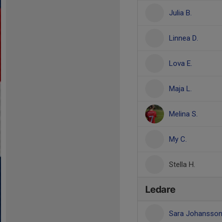
Julia B.
Linnea D.
Lova E.
Maja L.
Melina S.
My C.
Stella H.
Ledare
Sara Johansso