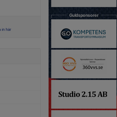
Guldsponsorer
 in här