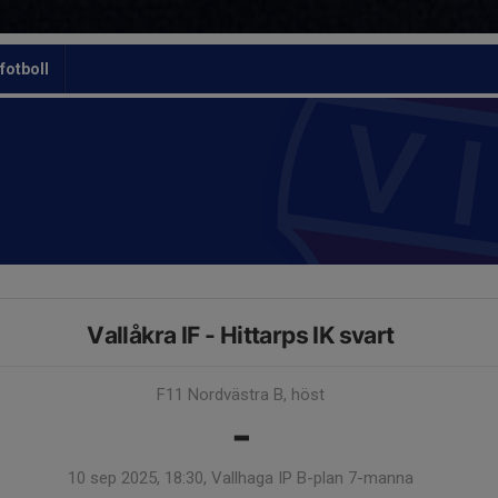
otboll
Vallåkra IF - Hittarps IK svart
F11 Nordvästra B, höst
-
10 sep 2025, 18:30, Vallhaga IP B-plan 7-manna