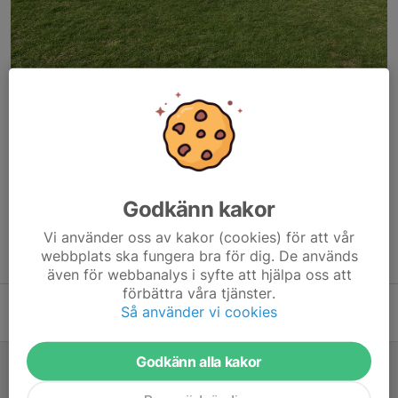
Seriepremiär borta mot Eskilsminne! Det bjöds på strålande
väder och tufft motstånd. Vallåkra kämpade på utan avbytare! Vi
ser fram emot returen på hemmaplan.
Dela nyhet
Godkänn kakor
Vi använder oss av kakor (cookies) för att vår
webbplats ska fungera bra för dig. De används
Tidigare nyheter
även för webbanalys i syfte att hjälpa oss att
förbättra våra tjänster.
Hemmamatch utan avbytare!
Så använder vi cookies
4 maj 2025
Godkänn alla kakor
Seriepremiär för F11
13 apr 2025