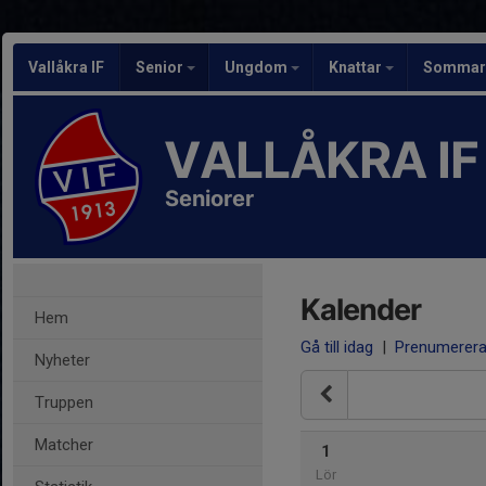
Vallåkra IF
Senior
Ungdom
Knattar
Sommarf
VALLÅKRA IF
Seniorer
Kalender
Hem
Gå till idag
|
Prenumerer
Nyheter
Truppen
Matcher
1
Lör