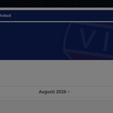
otboll
a
Augusti 2026