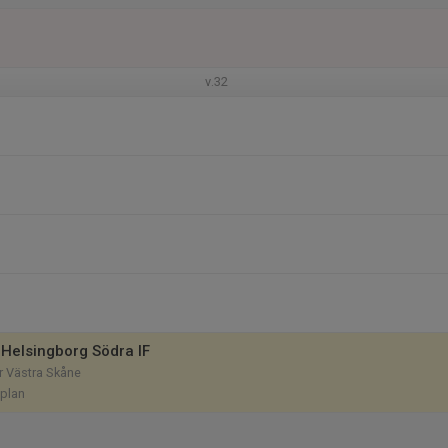
v.32
Helsingborg Södra IF
rr Västra Skåne
-plan