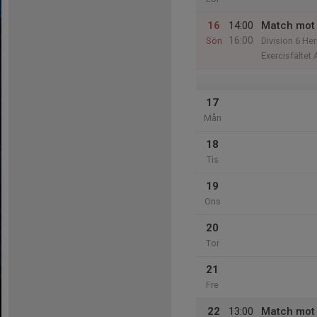
16
14:00
Match mot
16:00
Sön
Division 6 He
Exercisfältet 
17
Mån
18
Tis
19
Ons
20
Tor
21
Fre
22
13:00
Match mot 