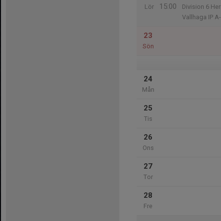
15:00
Lör
Division 6 He
Vallhaga IP A
23
Sön
24
Mån
25
Tis
26
Ons
27
Tor
28
Fre