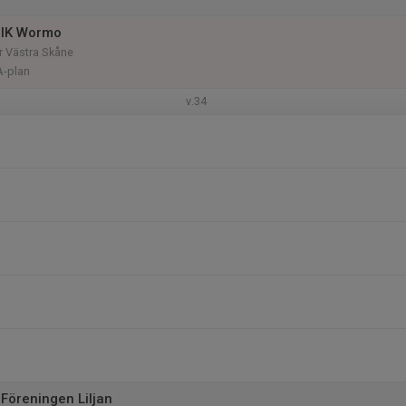
 IK Wormo
rr Västra Skåne
A-plan
v.34
Föreningen Liljan