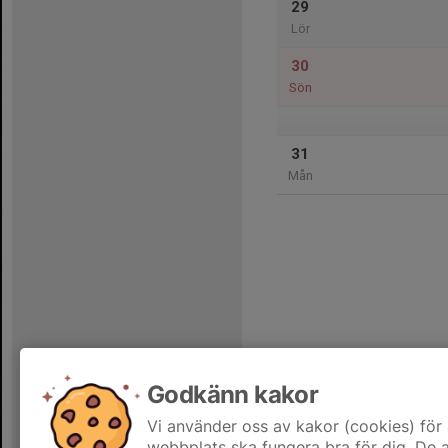
29
Lör
30
Sön
31
Mån
Godkänn kakor
Vi använder oss av kakor (cookies) för 
webbplats ska fungera bra för dig. De