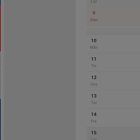
Lör
9
Sön
10
Mån
11
Tis
12
Ons
13
Tor
14
Fre
15
Lör