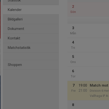
Statistik
2
Kalender
Sön
Bildgalleri
3
Dokument
Mån
Kontakt
4
Matchstatistik
Tis
5
Ons
Shoppen
6
Tor
7
19:00
Match mot 
21:00
Fre
Division 6 He
Vallhaga IP A
8