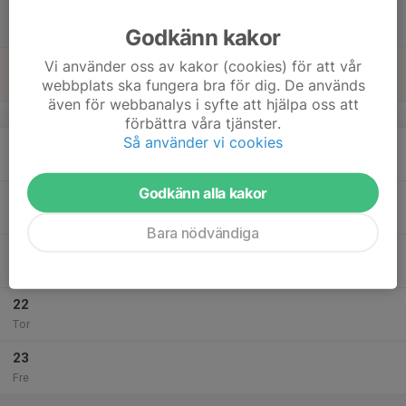
17
Lör
Godkänn kakor
18
Vi använder oss av kakor (cookies) för att vår
webbplats ska fungera bra för dig. De används
Sön
även för webbanalys i syfte att hjälpa oss att
v.43
förbättra våra tjänster.
Så använder vi cookies
19
Mån
Godkänn alla kakor
20
Tis
Bara nödvändiga
21
Ons
22
Tor
23
Fre