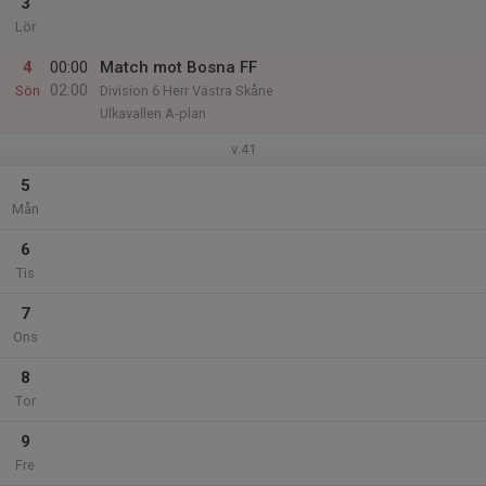
3
Lör
4
00:00
Match mot Bosna FF
02:00
Sön
Division 6 Herr Västra Skåne
Ulkavallen A-plan
v.41
5
Mån
6
Tis
7
Ons
8
Tor
9
Fre