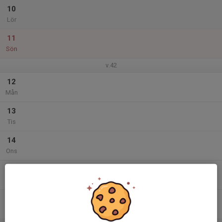
10
Lör
11
Sön
v.42
12
Mån
13
Tis
14
Ons
15
Tor
16
Fre