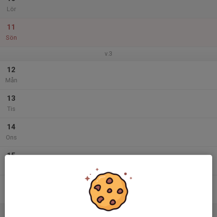
Lör
11
Sön
v.3
12
Mån
13
Tis
14
Ons
15
Tor
16
Fre
17