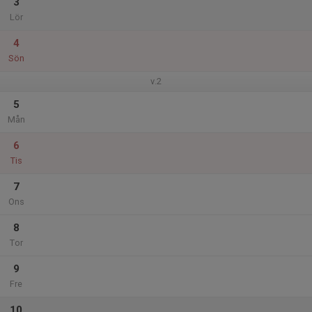
3
Lör
4
Sön
v.2
5
Mån
6
Tis
7
Ons
8
Tor
9
Fre
10