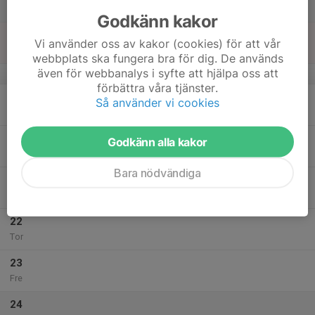
Lör
Godkänn kakor
18
Vi använder oss av kakor (cookies) för att vår
Sön
webbplats ska fungera bra för dig. De används
även för webbanalys i syfte att hjälpa oss att
v.4
förbättra våra tjänster.
19
Så använder vi cookies
Mån
20
Godkänn alla kakor
Tis
Bara nödvändiga
21
Ons
22
Tor
23
Fre
24